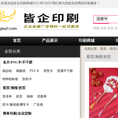
欢迎光临皆企印刷商城0531-89736337我们将为您提供优秀的印刷服务！
画册
包装
彩页
信
首页
产品展示
印刷商城
当前位置：
首页
>
彩页/
全部分类
彩页/海报/折页
名片/PVC卡/不干胶
精品纸
铜版纸
PVC卡
异型卡
普通不干胶
特种纸标签
刮刮卡
彩页/海报/折页
宣传单
折页
海报
优惠券
贺卡/邀请函/挪车卡
广告扇
商务印刷/企业定制