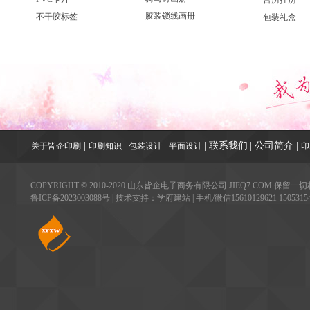
台历挂历
胶装锁线画册
不干胶标签
包装礼盒
|
|
|
|
联系我们
|
公司简介
|
关于皆企印刷
印刷知识
包装设计
平面设计
印
COPYRIGHT © 2010-2020 山东皆企电子商务有限公司 JIEQ7.COM 保留一切
鲁ICP备2023003088号
| 技术支持：学府建站 | 手机/微信15610129621 1505315