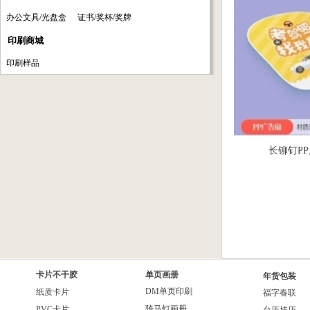
办公文具/光盘盒
证书/奖杯/奖牌
印刷商城
印刷样品
长铆钉P
卡片不干胶
单页画册
年货包装
DM单页印刷
纸质卡片
福字春联
骑马钉画册
PVC卡片