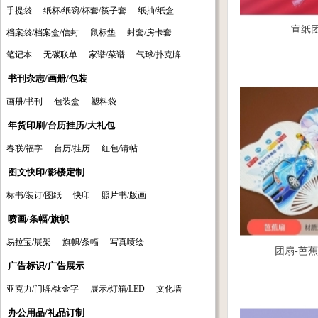
手提袋
纸杯/纸碗/杯套/筷子套
纸抽/纸盒
宣纸
档案袋/档案盒/信封
鼠标垫
封套/房卡套
笔记本
无碳联单
家谱/菜谱
气球/扑克牌
书刊杂志/画册/包装
画册/书刊
包装盒
塑料袋
年货印刷/台历挂历/大礼包
春联/福字
台历/挂历
红包/请帖
图文快印/影楼定制
标书/装订/图纸
快印
照片书/版画
喷画/条幅/旗帜
易拉宝/展架
旗帜/条幅
写真喷绘
团扇-芭
广告标识/广告展示
亚克力/门牌/钛金字
展示/灯箱/LED
文化墙
办公用品/礼品订制