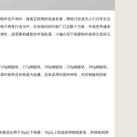
刷制作也不例外；随着互联网的迅速发展，网络已经成为人们日常生活
到电子商务行业当中。目前国内的印刷厂已达数十万家，市场竞争越来
续增长，就需要构建新的市场机遇。小编介绍下画册制作值得注意的几
铜版纸，157g铜版纸，200g铜版纸，250g铜版纸，300g铜版纸。
最容易印刷而且价格最为低廉。还有采用封面特种纸，内页铜版纸的材
。
册适合用于36p以下画册，36p以上则选择用锁线胶装，而精装则用