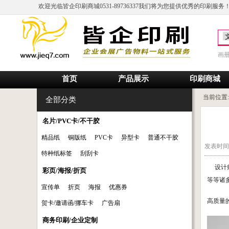
欢迎光临皆企印刷商城0531-89736337我们将为您提供优秀的印刷服务
画
首页
产品展示
印刷商城
当前位置
全部分类
名片/PVC卡/不干胶
精品纸
铜版纸
PVC卡
异型卡
普通不干胶
发表时间:2
特种纸标签
刮刮卡
设计
彩页/海报/折页
等等诸
宣传单
折页
海报
优惠券
高质量
贺卡/邀请函/挪车卡
广告扇
商务印刷/企业定制