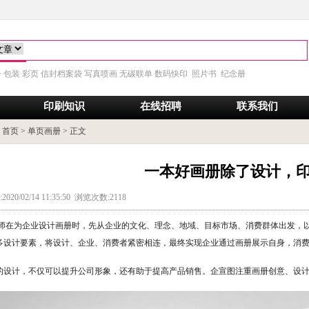
！
册
包装
彩页
信封
档案袋
写真
喷画
无碳
联单
数码快印 照片书 纪念册
印刷知识
在线招聘
联系我们
:
首页
>
单页画册
> 正文
一本好画册除了设计，
020/02/14 11:35:50 浏览次数:2118
师在为企业设计画册时，先从企业的文化、理念、地域、目标市场、消费群体出发，
多设计要素，将设计、企业、消费者紧密相连，最终实现企业通过画册展示自身，消
的设计，不仅可以提升公司形象，还有助于提高产品销售。企宣图注重画册创意、设