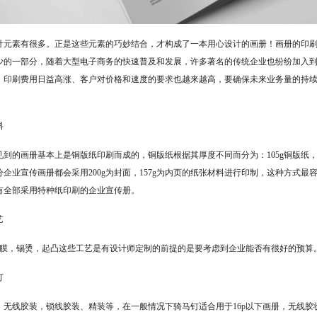
计元素有很多。正是这些元素的巧妙结合，才构成了一本用心设计的画册！画册的印
少的一部分，随着大型电子商务的快速普及和发展，许多著名的传统企业也纷纷加入
、印刷费用日益高涨、客户对价格和速度的要求也越来越高，要确保未来业务量的持
料
到的画册基本上是铜版纸印刷而成的，铜版纸根据其厚度不同而分为：105g铜版纸，128g
分企业宣传画册都会采用200g为封面，157g为内页的纸张材料进行印制，这种方式
有全部采用特种纸印刷的企业宣传册。
艺
覆膜，锡烫，起凸这些工艺是有设计师定制的前提的是要考虑到企业能否有很好的预算
订
，无线胶装，锁线胶装、精装等，在一般情况下骑马钉适合用于16p以下画册，无线胶状