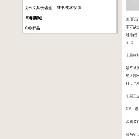
办公文具/光盘盒
证书/奖杯/奖牌
印刷商城
画册设
不可缺
印刷样品
越激烈
个点：
印刷材
最平常见
绝大部
料，也
印刷工
UV，
印刷装
骑马钉