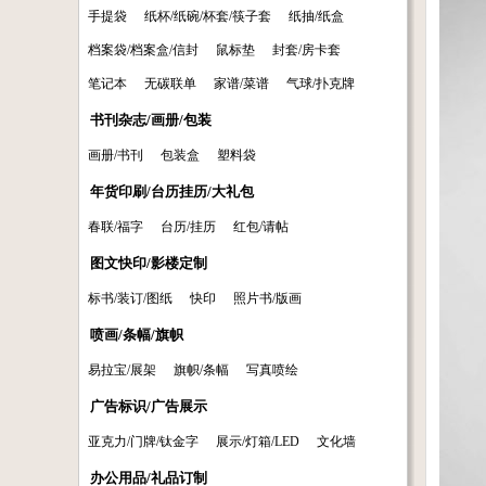
手提袋
纸杯/纸碗/杯套/筷子套
纸抽/纸盒
档案袋/档案盒/信封
鼠标垫
封套/房卡套
笔记本
无碳联单
家谱/菜谱
气球/扑克牌
书刊杂志/画册/包装
画册/书刊
包装盒
塑料袋
年货印刷/台历挂历/大礼包
春联/福字
台历/挂历
红包/请帖
图文快印/影楼定制
标书/装订/图纸
快印
照片书/版画
喷画/条幅/旗帜
易拉宝/展架
旗帜/条幅
写真喷绘
广告标识/广告展示
亚克力/门牌/钛金字
展示/灯箱/LED
文化墙
办公用品/礼品订制