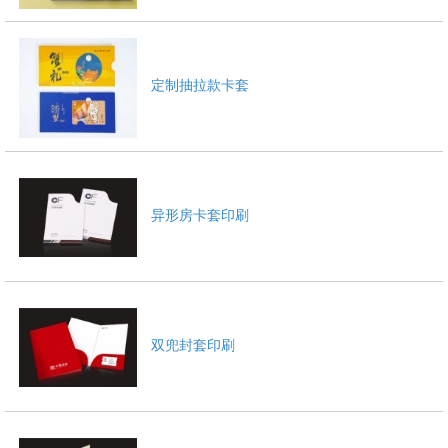
定制抽拉款卡套
1
2
3
异形房卡套印刷
双兜封套印刷