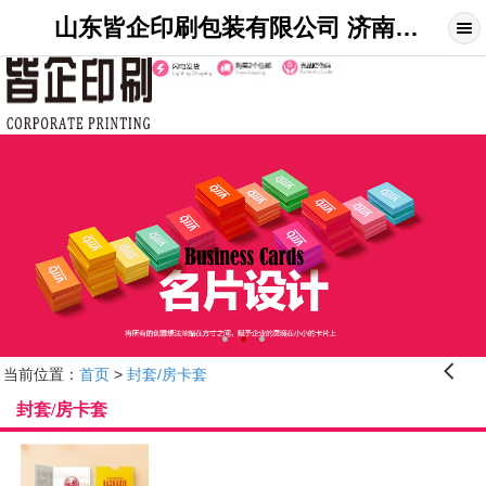
山东皆企印刷包装有限公司 济南印刷_印刷名片_宣传单_折页_画册_不干胶_展架制作_山东皆企印刷网
󰊒
当前位置：
首页
>
封套/房卡套
封套/房卡套